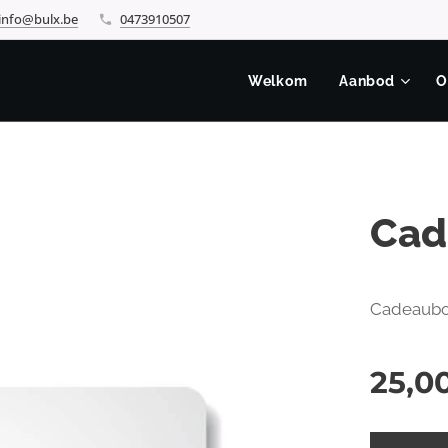
info@bulx.be
0473910507
Welkom
Aanbod
O
Cad
Cadeaubon
25,0