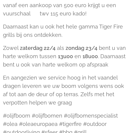
vanaf een aankoop van 500 euro krijgt u een
vuurschaal 🔥 twv 115 euro kado!
Daarnaast kan u ook het hele gamma Tiger Fire
grills bij ons ontdekken.
Zowel
zaterdag 22/4
als
zondag 23/4
bent u van
harte welkom tussen
13u00
en
18u00
. Daarnaast
bent u ook van harte welkom op afspraak
En aangezien we service hoog in het vaandel
dragen leveren we uw boom volgens wens ook
af tot aan de deur of op terras. Zelfs met het
verpotten helpen we graag 😃
#olijfboom #olijfbomen #olijfbomenspecialist
#olea #oleaeuropaea #tigerfire #outdoor
#outdoorliving #sfeer #bbq #grill