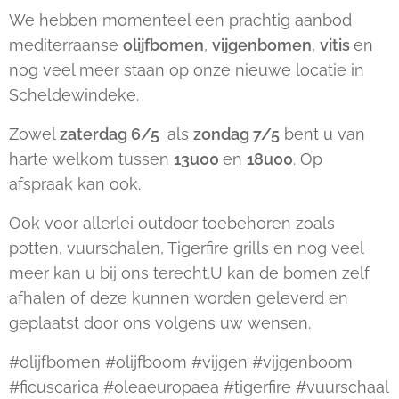
We hebben momenteel een prachtig aanbod
mediterraanse
olijfbomen
,
vijgenbomen
,
vitis
en
nog veel meer staan op onze nieuwe locatie in
Scheldewindeke.
Zowel
zaterdag 6/5
als
zondag 7/5
bent u van
harte welkom tussen
13u00
en
18u00
. Op
afspraak kan ook.
Ook voor allerlei outdoor toebehoren zoals
potten, vuurschalen, Tigerfire grills en nog veel
meer kan u bij ons terecht.U kan de bomen zelf
afhalen of deze kunnen worden geleverd en
geplaatst door ons volgens uw wensen.
#olijfbomen #olijfboom #vijgen #vijgenboom
#ficuscarica #oleaeuropaea #tigerfire #vuurschaal